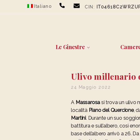
Skip
Skip
Italiano
CIN:
IT04618C2WRZU
to
to
navigation
content
Le Ginestre
Camer
Ulivo millenario 
24 Maggio 2022
A
Massarosa
si trova un ulivo 
località
Piano del Quercione
, 
Martini
. Durante un suo soggior
battitura e sull’albero, così en
base dell’albero arrivò a 26. 