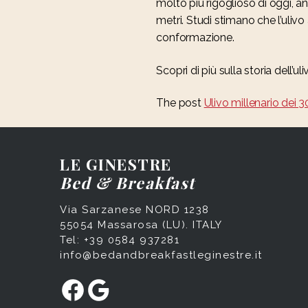
molto più rigoglioso di oggi, a
metri. Studi stimano che l’ulivo
conformazione.
Scopri di più sulla storia dell’ul
The post
Ulivo millenario dei 3
LE GINESTRE
Bed & Breakfast
Via Sarzanese NORD 1238
55054 Massarosa (LU). ITALY
Tel: +39 0584 937281
info@bedandbreakfastleginestre.it
Facebook
Google