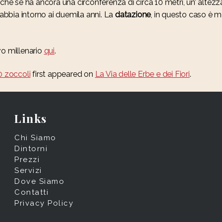
nche se ha ancora una circonferenza di circa 10 metri, un’ altezz
 abbia intorno ai duemila anni. La
datazione
, in questo caso è 
ivo millenario
qui
.
0 zoccoli
first appeared on
La Via delle Erbe e dei Fiori
.
Links
Chi Siamo
Dintorni
Prezzi
Servizi
Dove Siamo
Contatti
Privacy Policy