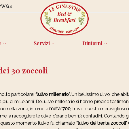
PWG4
e
Servizi
Dintorni
dei 30 zoccoli
molto particolare:
“l’ulivo millenario”.
Un bellissimo ulivo, che ab
da più di mille anni. Dell’ulivo millenario si hanno precise testim
no nella zona, intorno a
metà ‘700
, trovò questo meraviglioso ul
orme, a raccogliere le olive, c’erano ben 13 contadini. Contando g
Da questo momento l’ulivo fu chiamato
“l’ulivo dei trenta zoccoli”