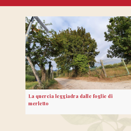
La quercia leggiadra dalle foglie di
merletto