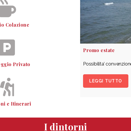
io Colazione
Promo estate
ggio Privato
Possibilita’ convenzio
LEGGI TUTTO
ni e Itinerari
I dintorni