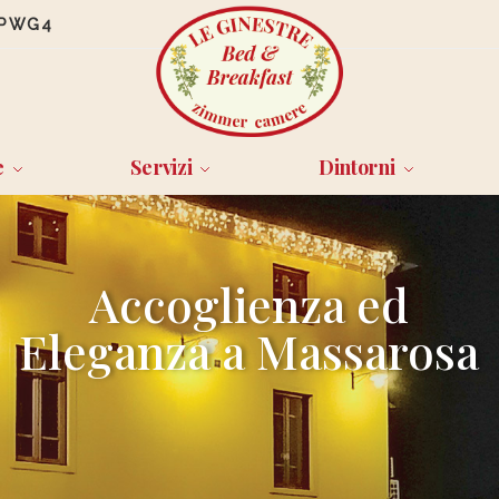
UPWG4
e
Servizi
Dintorni
Accoglienza ed
Eleganza a Massarosa