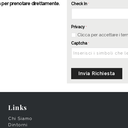
m per prenotare direttamente.
Check In
*
Privacy
*
Clicca per accettare i ter
Captcha
*
Invia Richiesta
Links
Chi Siamo
Dintorni