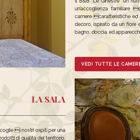
Il B&B “Le Ginestre” un nuo
un’accoglienza familiare e
camere caratteristiche ed 
decoro, ispirato da un fiore
bagno, doccia, ed apparecch
VEDI TUTTE LE CAMER
LA SALA
coglie i nostri ospiti per una
dotti di qualità del territorio.