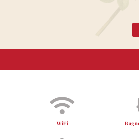
WiFi
Bagn