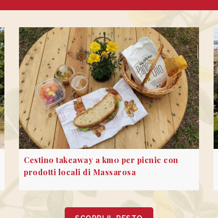
Cestino takeaway a km0 per picnic con
prodotti locali di Massarosa