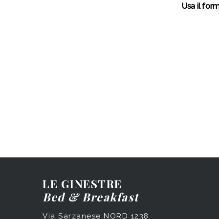
Usa il for
LE GINESTRE
Bed & Breakfast
Via Sarzanese NORD 1238