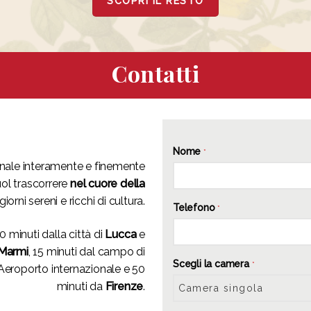
SCOPRI IL RESTO
Contatti
Nome
*
onale interamente e finemente
uol trascorrere
nel cuore della
giorni sereni e ricchi di cultura.
Telefono
*
0 minuti dalla città di
Lucca
e
 Marmi
, 15 minuti dal campo di
Scegli la camera
*
Aeroporto internazionale e 50
minuti da
Firenze
.