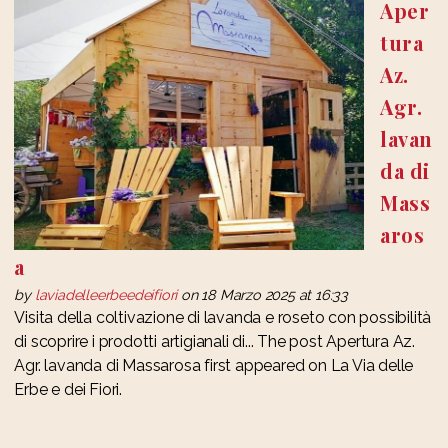
Aper
tura
Az.
Agr.
lavan
da di
Mass
aros
a
by
laviadelleerbeedeifiori
on 18 Marzo 2025 at 16:33
Visita della coltivazione di lavanda e roseto con possibilità
di scoprire i prodotti artigianali di... The post Apertura Az.
Agr. lavanda di Massarosa first appeared on La Via delle
Erbe e dei Fiori.