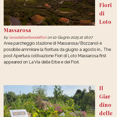
Fiori
di
Loto
Massarosa
by
laviadelleerbeedeifiori
on 10 Giugno 2025 at 16:07
Area parcheggio stazione di Massarosa/Bozzano) è
possibile ammirare la fioritura da giugno a agosto in... The
post Apertura coltivazione Fiori di Loto Massarosa first
appeared on La Via delle Erbe e dei Fiori.
Il
Giar
dino
delle