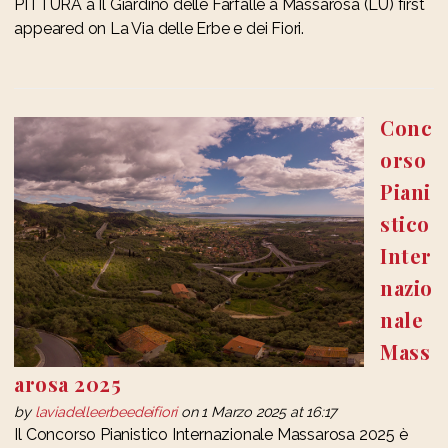
PITTURA a Il Giardino delle Farfalle a Massarosa (LU) first
appeared on La Via delle Erbe e dei Fiori.
Conc
orso
Piani
stico
Inter
nazio
nale
Mass
arosa 2025
by
laviadelleerbeedeifiori
on 1 Marzo 2025 at 16:17
Il Concorso Pianistico Internazionale Massarosa 2025 è