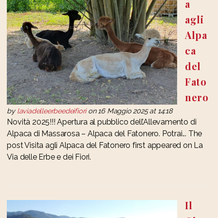
a
agli
Alpa
ca
del
Fato
nero
by
laviadelleerbeedeifiori
on 16 Maggio 2025 at 14:18
Novità 2025!!! Apertura al pubblico dell’Allevamento di
Alpaca di Massarosa – Alpaca del Fatonero. Potrai... The
post Visita agli Alpaca del Fatonero first appeared on La
Via delle Erbe e dei Fiori.
Il