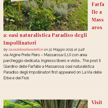
Farfa
lle a
Mass
aros
a: oasi naturalistica Paradiso degli
Impollinatori
by
laviadelleerbeedeifiori
on 31 Maggio 2025 at 5:48
via Argine Prete Piero – Massarosa (LU) con area
parcheggio dedicata. Ingresso libero e visite... The post Il
Giardino delle Farfalle a Massarosa: oasi naturalistica
Paradiso degli Impollinatori first appeared on La Via delle
Erbe e dei Fiori.
Visit