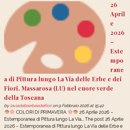
26
April
e
2026
–
Este
mpo
rane
a di Pittura lungo La Via delle Erbe e dei
Fiori, Massarosa (LU) nel cuore verde
della Toscana
by
laviadelleerbeedeifiori
on 9 Febbraio 2026 at 15:42
COLORI DI PRIMAVERA
26 Aprile 2026 –
Estemporanea di Pittura lungo La Via... The post 26 Aprile
2026 – Estemporanea di Pittura lungo La Via delle Erbe e