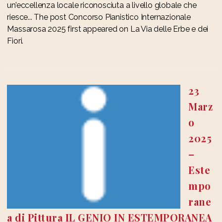
un’eccellenza locale riconosciuta a livello globale che
riesce... The post Concorso Pianistico Internazionale
Massarosa 2025 first appeared on La Via delle Erbe e dei
Fiori.
23
Marz
o
2025
–
Este
mpo
rane
a di Pittura IL GENIO IN ESTEMPORANEA