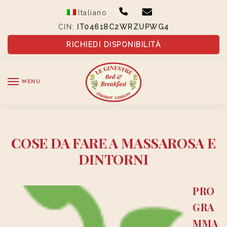
Skip
Skip
Italiano
to
to
CIN:
IT04618C2WRZUPWG4
navigation
content
RICHIEDI DISPONIBILITÀ
MENU
COSE DA FARE A MASSAROSA E
DINTORNI
PRO
GRA
MMA