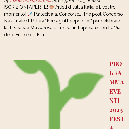
by
laviadelleerbeedeifiori
on 6 Agosto 2025 at 10:14
ISCRIZIONI APERTE!
Artisti di tutta Italia, è il vostro
momento!
Partecipa al Concorso... The post Concorso
Nazionale di Pittura “Immagini Leopoldine” per celebrare
la Toscanaa Massarosa – Lucca first appeared on La Via
delle Erbe e dei Fiori.
PRO
GRA
MMA
EVE
NTI
2025
FEST
A