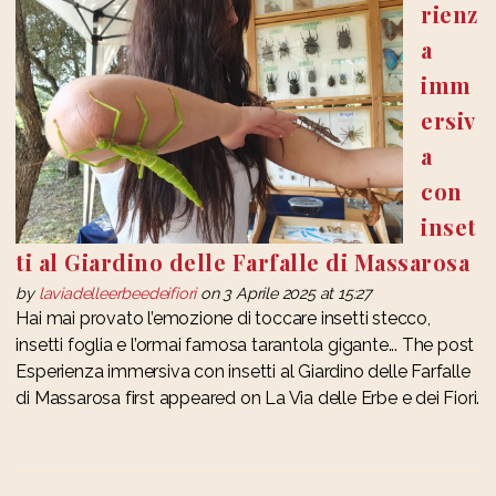
rienz
a
imm
ersiv
a
con
inset
ti al Giardino delle Farfalle di Massarosa
by
laviadelleerbeedeifiori
on 3 Aprile 2025 at 15:27
Hai mai provato l’emozione di toccare insetti stecco,
insetti foglia e l’ormai famosa tarantola gigante... The post
Esperienza immersiva con insetti al Giardino delle Farfalle
di Massarosa first appeared on La Via delle Erbe e dei Fiori.