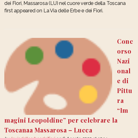
dei Fiori, Massarosa (LU) nel cuore verde della Toscana
first appeared on La Via delle Erbe e dei Fiori.
Conc
orso
Nazi
onal
e di
Pittu
ra
“Im
magini Leopoldine” per celebrare la
Toscanaa Massarosa – Lucca