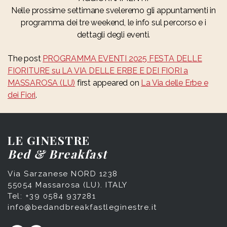
Nelle prossime settimane sveleremo gli appuntamenti in
programma dei tre weekend, le info sul percorso e i
dettagli degli eventi.
The post
PROGRAMMA EVENTI 2025 FESTA DELLE
FIORITURE su LA VIA DELLE ERBE E DEI FIORI a
MASSAROSA (LU)
first appeared on
La Via delle Erbe e
dei Fiori
.
LE GINESTRE
Bed & Breakfast
Via Sarzanese NORD 1238
55054 Massarosa (LU). ITALY
Tel: +39 0584 937281
info@bedandbreakfastleginestre.it