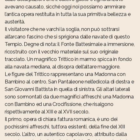
avevano causato, sicché oggi noi possiamo ammirare
l’antica opera restituita in tutta la sua primitiva bellezza e
austerità.
Il visitatore che ne varchi la soglia, non può sottrarsi
all’arcano fascino che si sprigiona dalle navate di questo
Tempio. Degne di nota: il Fonte Battesimale a immersione,
ricostruito con il vecchio materiale sul suo originale
tracciato. Un magnifico Trittico in marmo spicca in fondo
alla navata mediana, al disopra dell’altare maggiore.
Le figure del Trittico rappresentano una Madonna con
Bambino al centro, San Pantaleone nell’edicola di destra e
San Giovanni Battista in quella di sinistra. Gli altari laterali
sono sormontati da due magnifici affreschi: una Madonna
con Bambino ed una Crocifissione, che risalgono
rispettivamente al XIII e al XVII secolo.
Il primo, opera di chiara fattura romanica, è uno dei
pochissimi affreschi, tutt’ora esistenti, della fine del XIII
secolo. L’altro, un autentico capolavoro, attribuito dalla