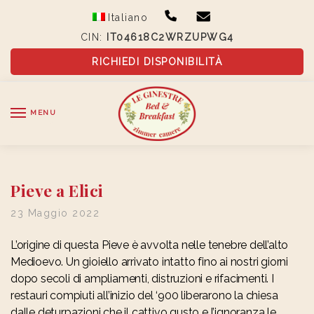
Skip
Skip
Italiano
to
to
CIN:
IT04618C2WRZUPWG4
navigation
content
RICHIEDI DISPONIBILITÀ
MENU
Pieve a Elici
23 Maggio 2022
L’origine di questa Pieve è avvolta nelle tenebre dell’alto
Medioevo. Un gioiello arrivato intatto fino ai nostri giorni
dopo secoli di ampliamenti, distruzioni e rifacimenti. I
restauri compiuti all’inizio del ‘900 liberarono la chiesa
dalle deturpazioni che il cattivo gusto e l’ignoranza le