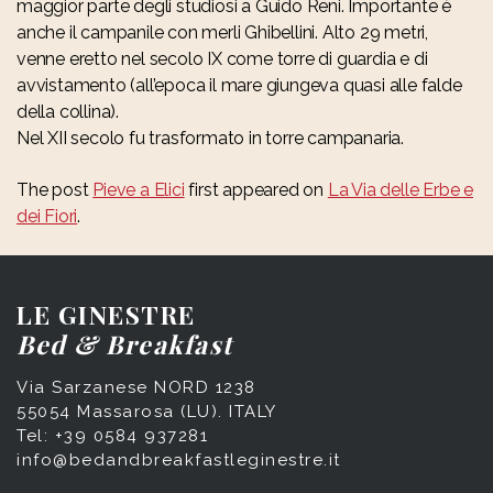
maggior parte degli studiosi a Guido Reni. Importante è
anche il campanile con merli Ghibellini. Alto 29 metri,
venne eretto nel secolo IX come torre di guardia e di
avvistamento (all’epoca il mare giungeva quasi alle falde
della collina).
Nel XII secolo fu trasformato in torre campanaria.
The post
Pieve a Elici
first appeared on
La Via delle Erbe e
dei Fiori
.
LE GINESTRE
Bed & Breakfast
Via Sarzanese NORD 1238
55054 Massarosa (LU). ITALY
Tel: +39 0584 937281
info@bedandbreakfastleginestre.it