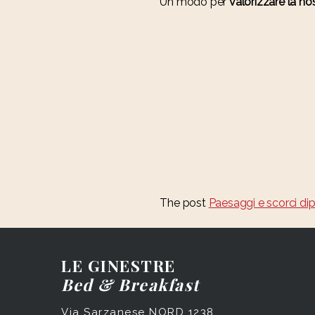
Un modo per
valorizzare la no
The post
Paesaggi e scorci dip
LE GINESTRE
Bed & Breakfast
Via Sarzanese NORD 1238