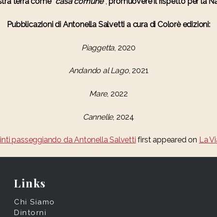
stra terra come
“casa comune”
,
promuovere il rispetto per la N
Pubblicazioni
di Antonella Salvetti a cura di
Colorè
edizioni:
Piaggetta
, 2020
Andando al Lago
, 2021
Mare
, 2022
Cannelle
, 2024
inti passeggiando da Antonella Salvetti
first appeared on
La Vi
Links
Chi Siamo
Dintorni