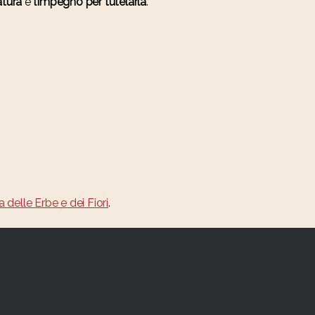
atura
e
l’impegno per tutelarla
.”
a delle Erbe e dei Fiori
.