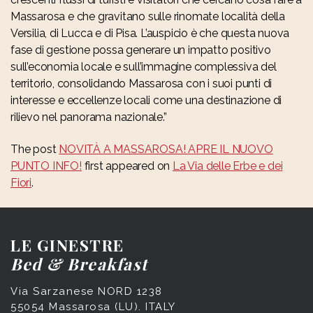
Massarosa e che gravitano sulle rinomate località della
Versilia, di Lucca e di Pisa. L’auspicio è che questa nuova
fase di gestione possa generare un impatto positivo
sull’economia locale e sull’immagine complessiva del
territorio, consolidando Massarosa con i suoi punti di
interesse e eccellenze locali come una destinazione di
rilievo nel panorama nazionale.”
The post
NOVITÀ A MASSAROSA! APRE IL NUOVO
PUNTO INFO!
first appeared on
La Via delle Erbe e dei
Fiori
.
LE GINESTRE
Bed & Breakfast
Via Sarzanese NORD 1238
55054 Massarosa (LU). ITALY