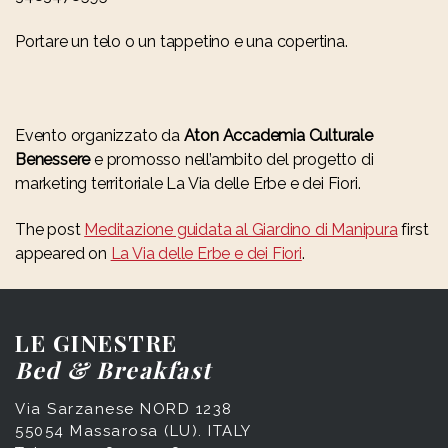
Portare un telo o un tappetino e una copertina.
Evento organizzato da
Aton Accademia Culturale
Benessere
e promosso nell’ambito del progetto di
marketing territoriale La Via delle Erbe e dei Fiori.
The post
Meditazione guidata al Giardino di Manipura
first
appeared on
La Via delle Erbe e dei Fiori
.
LE GINESTRE
Bed & Breakfast
Via Sarzanese NORD 1238
55054 Massarosa (LU). ITALY