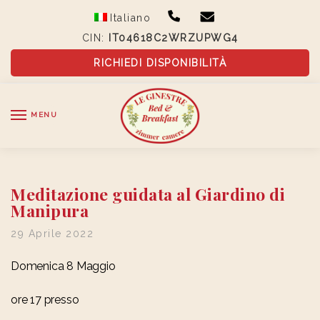
Skip
Skip
Italiano
to
to
CIN:
IT04618C2WRZUPWG4
navigation
content
RICHIEDI DISPONIBILITÀ
MENU
Meditazione guidata al Giardino di
Manipura
29 Aprile 2022
Domenica 8 Maggio
ore 17 presso