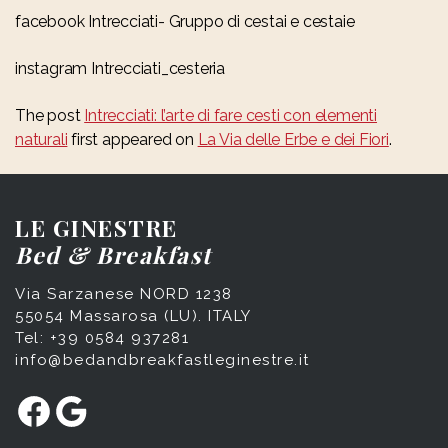
facebook Intrecciati- Gruppo di cestai e cestaie
instagram Intrecciati_cesteria
The post
Intrecciati: l’arte di fare cesti con elementi
naturali
first appeared on
La Via delle Erbe e dei Fiori
.
LE GINESTRE
Bed & Breakfast
Via Sarzanese NORD 1238
55054 Massarosa (LU). ITALY
Tel: +39 0584 937281
info@bedandbreakfastleginestre.it
Facebook
Google