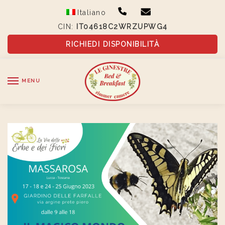
Skip
Skip
Italiano
to
to
CIN:
IT04618C2WRZUPWG4
navigation
content
RICHIEDI DISPONIBILITÀ
MENU