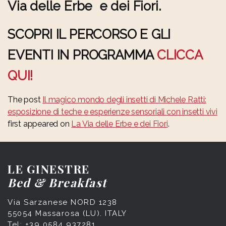
Via delle Erbe e dei Fiori.
SCOPRI IL PERCORSO E GLI
EVENTI IN PROGRAMMA
CLICCA
QUI!
The post
Il magico mondo degli insetti di Michele Ratti:
esposizione di teche e esperienze sensoriali con insetti vivi
first appeared on
La Via delle Erbe e dei Fiori
.
LE GINESTRE
Bed & Breakfast
Via Sarzanese NORD 1238
55054 Massarosa (LU). ITALY
Tel: +39 0584 937281