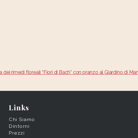
 dei rimedi floreali “Fiori di Bach” con pranzo al Giardino di Ma
Links
Chi Siamo
Dintorni
Prezzi