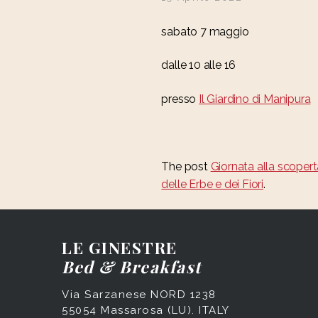
sabato 7 maggio
dalle 10 alle 16
presso
Il Giardino di Manipura
The post
Giornata alla scoperta
delle Erbe e dei Fiori
.
LE GINESTRE
Bed & Breakfast
Via Sarzanese NORD 1238
55054 Massarosa (LU). ITALY