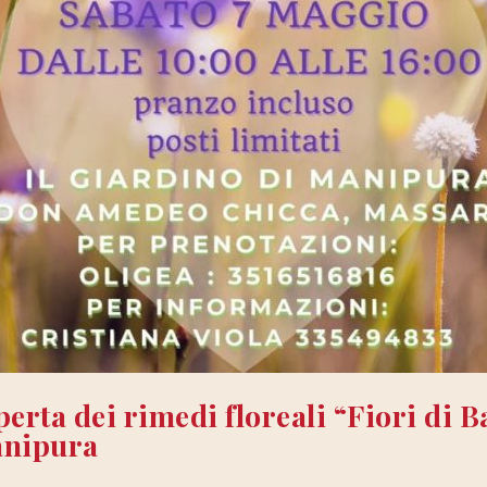
perta dei rimedi floreali “Fiori di 
anipura