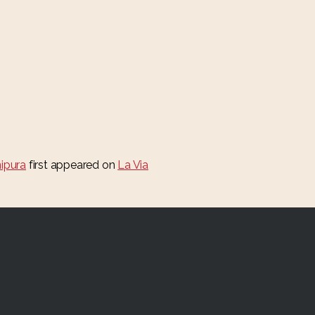
nipura
first appeared on
La Via