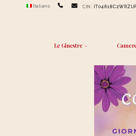
Skip
Skip
Italiano
CIN:
IT04618C2WRZU
to
to
navigation
content
Le Ginestre
Camer