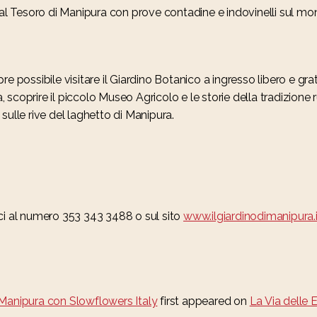
 al Tesoro di Manipura con prove contadine e indovinelli sul mo
e possibile visitare il Giardino Botanico a ingresso libero e grat
ra, scoprire il piccolo Museo Agricolo e le storie della tradizion
sulle rive del laghetto di Manipura.
ci al numero 353 343 3488 o sul sito
www.ilgiardinodimanipura.i
 Manipura con Slowflowers Italy
first appeared on
La Via delle E