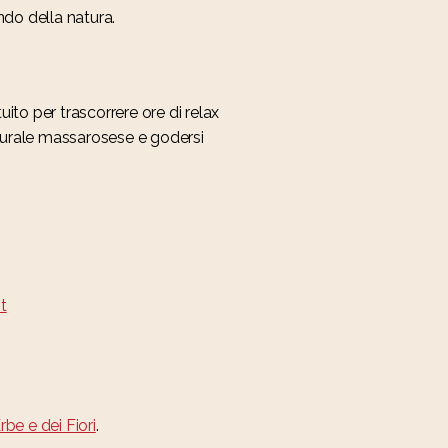
ndo della natura.
uito per trascorrere ore di relax
e rurale massarosese e godersi
t
rbe e dei Fiori
.