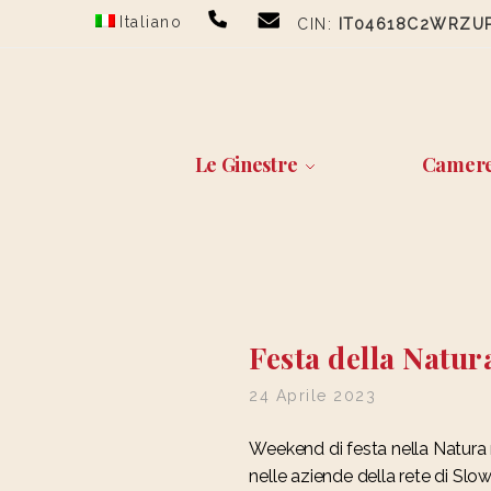
Skip
Skip
Italiano
CIN:
IT04618C2WRZU
to
to
navigation
content
Le Ginestre
Camer
Festa della Natur
24 Aprile 2023
Weekend di festa nella Natura n
nelle aziende della rete di Slow