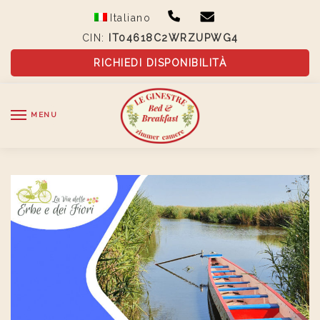
Skip
Skip
Italiano
to
to
CIN:
IT04618C2WRZUPWG4
navigation
content
RICHIEDI DISPONIBILITÀ
MENU