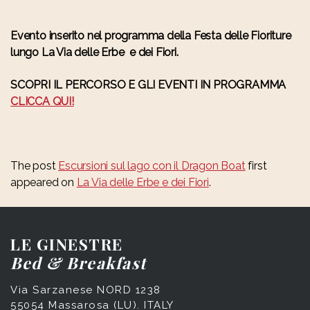
Evento inserito nel programma della Festa delle Fioriture
lungo La Via delle Erbe e dei Fiori.
SCOPRI IL PERCORSO E GLI EVENTI IN PROGRAMMA
CLICCA QUI!
The post
Escursioni sul lago con il Dragon Boat
first
appeared on
La Via delle Erbe e dei Fiori
.
LE GINESTRE
Bed & Breakfast
Via Sarzanese NORD 1238
55054 Massarosa (LU). ITALY