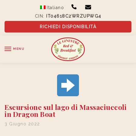
Skip
Skip
Italiano
to
to
CIN:
IT04618C2WRZUPWG4
navigation
content
RICHIEDI DISPONIBILITÀ
MENU
Escursione sul lago di Massaciuccoli
in Dragon Boat
3 Giugno 2022