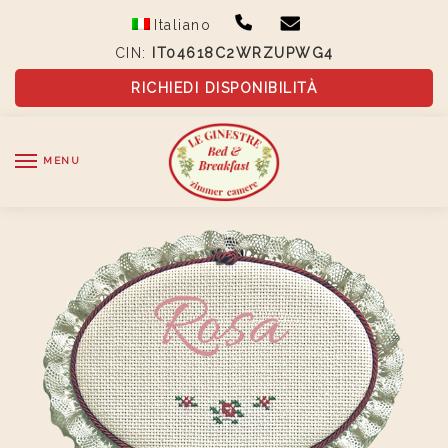
Skip
Skip
Italiano
to
to
CIN:
IT04618C2WRZUPWG4
navigation
content
RICHIEDI DISPONIBILITÀ
MENU