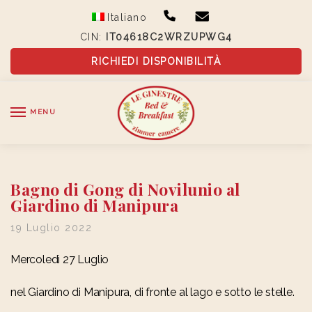
Skip
Skip
Italiano
to
to
CIN:
IT04618C2WRZUPWG4
navigation
content
RICHIEDI DISPONIBILITÀ
MENU
Bagno di Gong di Novilunio al
Giardino di Manipura
19 Luglio 2022
Mercoledì 27 Luglio
nel Giardino di Manipura, di fronte al lago e sotto le stelle.