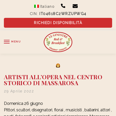
Skip
Skip
Italiano
to
to
CIN:
IT04618C2WRZUPWG4
navigation
content
RICHIEDI DISPONIBILITÀ
MENU
ARTISTI ALL’OPERA NEL CENTRO
STORICO DI MASSAROSA
29 Aprile 2022
Domenica 26 giugno
Pittori, scultori, disegnatori, fiorai
, musicisti
, ballerini, attori
,