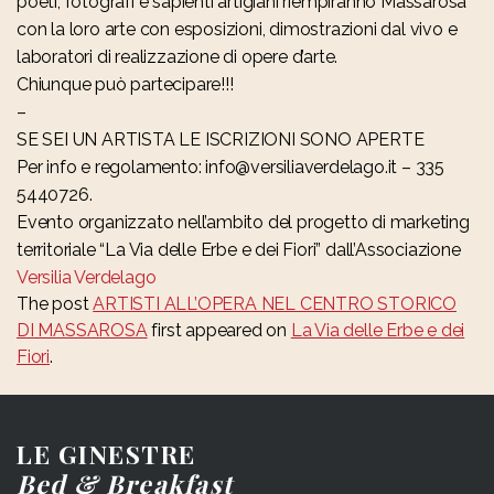
poeti, fotografi
e sapienti artigiani riempiranno Massarosa
con la loro arte con esposizioni, dimostrazioni dal vivo e
laboratori di realizzazione di opere d’arte.
Chiunque può partecipare!!!
–
SE SEI UN ARTISTA LE ISCRIZIONI SONO APERTE
Per info e regolamento: info@versiliaverdelago.it – 335
5440726.
Evento organizzato nell’ambito del progetto di marketing
territoriale “La Via delle Erbe e dei Fiori” dall’Associazione
Versilia Verdelago
The post
ARTISTI ALL’OPERA NEL CENTRO STORICO
DI MASSAROSA
first appeared on
La Via delle Erbe e dei
Fiori
.
LE GINESTRE
Bed & Breakfast