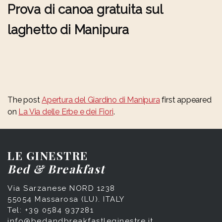
Prova di canoa gratuita sul
laghetto di Manipura
The post
Apertura del Giardino di Manipura
first appeared
on
La Via delle Erbe e dei Fiori
.
LE GINESTRE
Bed & Breakfast
Via Sarzanese NORD 1238
55054 Massarosa (LU). ITALY
Tel: +39 0584 937281
info@bedandbreakfastleginestre.it