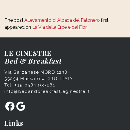
The post
Allevamento di Alpaca del Fatonero
first
appeared on
La Via delle Erbe e dei Fiori
.
LE GINESTRE
Bed & Breakfast
Via Sarzanese NORD 1238
55054 Massarosa (LU). ITALY
Tel: +39 0584 937281
info@bedandbreakfastleginestre.it
Facebook
Google
Links