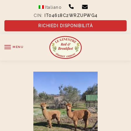
Skip
Skip
Italiano
to
to
CIN:
IT04618C2WRZUPWG4
navigation
content
RICHIEDI DISPONIBILITÀ
MENU