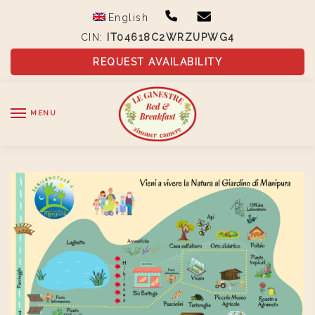
Skip
Skip
English
to
to
CIN:
IT04618C2WRZUPWG4
navigation
content
REQUEST AVAILABILITY
MENU