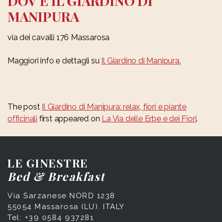
DOV’È IL GIARDINO DI
MANIPURA
via dei cavalli 176 Massarosa
Maggiori info e dettagli su
Il Giardino di Manipura.
The post
Il Giardino di Manipura: relax, fiori e piante
officinali
first appeared on
La Via delle Erbe e dei Fiori
.
LE GINESTRE
Bed & Breakfast
Via Sarzanese NORD 1238
55054 Massarosa (LU). ITALY
Tel: +39 0584 937281