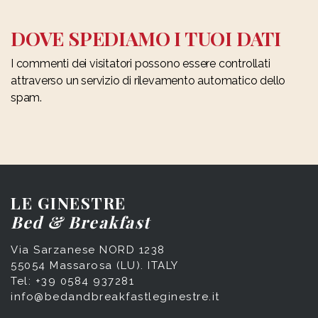
DOVE SPEDIAMO I TUOI DATI
I commenti dei visitatori possono essere controllati
attraverso un servizio di rilevamento automatico dello
spam.
LE GINESTRE
Bed & Breakfast
Via Sarzanese NORD 1238
55054 Massarosa (LU). ITALY
Tel: +39 0584 937281
info@bedandbreakfastleginestre.it