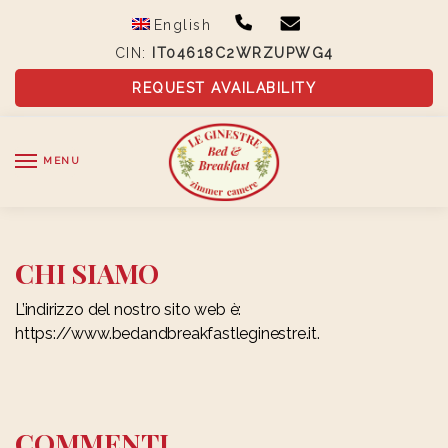
Skip
Skip
English
to
to
CIN:
IT04618C2WRZUPWG4
navigation
content
REQUEST AVAILABILITY
MENU
CHI SIAMO
L’indirizzo del nostro sito web è:
https://www.bedandbreakfastleginestre.it.
COMMENTI